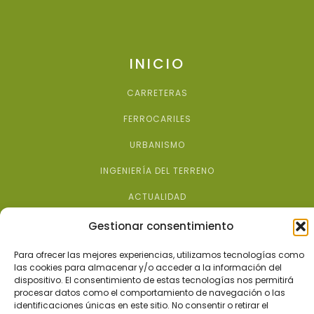
INICIO
CARRETERAS
FERROCARILES
URBANISMO
INGENIERÍA DEL TERRENO
ACTUALIDAD
Gestionar consentimiento
Para ofrecer las mejores experiencias, utilizamos tecnologías como
(+34) 914564735
las cookies para almacenar y/o acceder a la información del
dispositivo. El consentimiento de estas tecnologías nos permitirá
eyseringenieria@eyseringenieria.es
procesar datos como el comportamiento de navegación o las
identificaciones únicas en este sitio. No consentir o retirar el