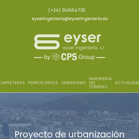
(+34) 914564735
eyseringenieria@eyseringenieria.es
INGENIERÍA
CARRETERAS
FERROCARILES
URBANISMO
DEL
ACTUALIDA
TERRENO
Proyecto de urbanización