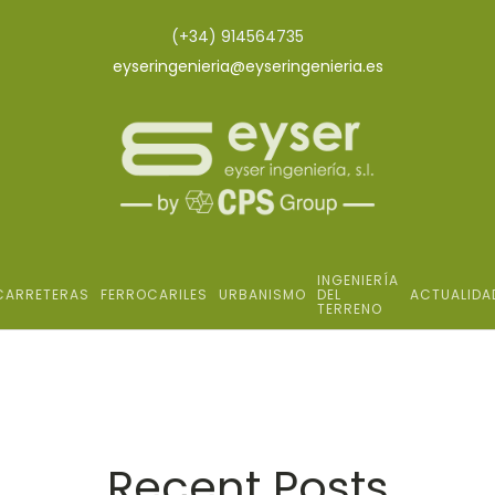
(+34) 914564735
eyseringenieria@eyseringenieria.es
INGENIERÍA
CARRETERAS
FERROCARILES
URBANISMO
DEL
ACTUALIDA
TERRENO
Recent Posts