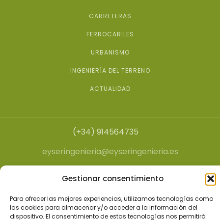
CARRETERAS
FERROCARILES
URBANISMO
INGENIERÍA DEL TERRENO
ACTUALIDAD
(+34) 914564735
eyseringenieria@eyseringenieria.es
Gestionar consentimiento
Politica de Calidad y Medio Ambiente
Para ofrecer las mejores experiencias, utilizamos tecnologías como
Política de Privacidad y Cookies
las cookies para almacenar y/o acceder a la información del
dispositivo. El consentimiento de estas tecnologías nos permitirá