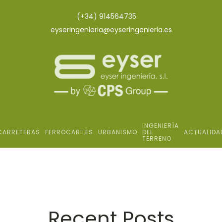
(+34) 914564735
eyseringenieria@eyseringenieria.es
INGENIERÍA
CARRETERAS
FERROCARILES
URBANISMO
DEL
ACTUALIDA
TERRENO
Recent Posts